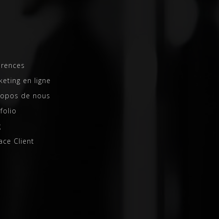
érences
eting en ligne
ropos de nous
folio
g
ace Client