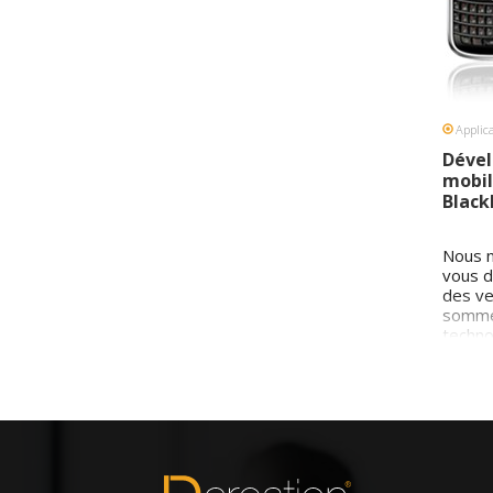
Applic
Dével
mobil
Black
Nous n
vous d
des ve
sommes
techno
par ce
par 10
les an
Dans c
mutati
propo