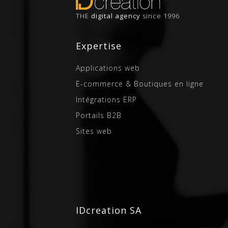
propre
weba
THE
digital agency
since 1996
votre 
et don
place 
Expertise
mobil
Nous 
Applications web
applic
(iPhon
E-commerce & Boutiques en ligne
et pou
Intégrations ERP
Nous p
Portails B2B
répond
attent
Sites web
prendr
recevoi
IDcreation SA