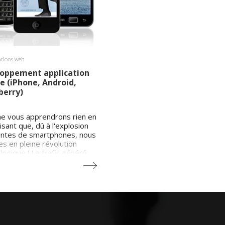
ations web
oppement application
e (iPhone, Android,
berry)
e vous apprendrons rien en
isant que, dû à l'explosion
ntes de smartphones, nous
 en pleine révolution
logique ! Le trafic généré
s mobiles a été
multiplié
en Europe, si l'on compare
nées 2008 et 2011 !
e contexte en pleine
on, IDcreation vous
se de
développer votre