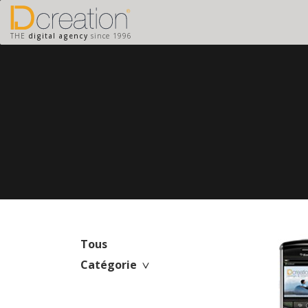
THE
digital agency
since 1996
Tous
Catégorie