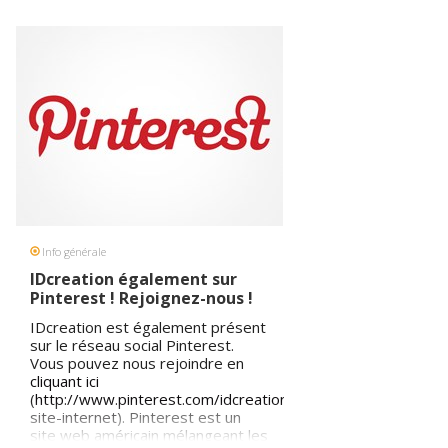
IDcreation sera votre partenaire
pour la
création de site internet
haut de gamme
.
Parce que le design est important,
IDcreation : le choix d'un
partenaire fiable.
#créationsiteinternet
#hautdegamme
Info générale
IDcreation également sur
Pinterest ! Rejoignez-nous !
IDcreation est également présent
sur le réseau social Pinterest.
Vous pouvez nous rejoindre en
cliquant ici
(
http://www.pinterest.com/idcreation/création-
site-internet
). Pinterest est un
site web américain mélangeant les