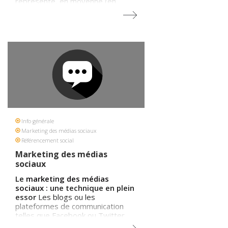
représenté, en moyenne (en
France), respectivement 22,2% et
4,4% des visites d'un site web
d'actualité provenant de sites
affluents. Leurs performances,
toutes sources confondues,
s'établissent pour Facebook à 2%
des visites (+33% en 8 mois) et
0,4% pour Twitter (vs 0,2% en
mars). Sur la période, Twitter
enregistre la plus grosse
progression en doublant sa part
de visites. Source :
JDN
Info générale
Marketing des médias sociaux
Référencement social
Marketing des médias
sociaux
Le
marketing des médias
sociaux
: une technique en plein
essor
Les blogs ou les
plateformes de communication
telles que Facebook ou Twitter
sont des moyens de