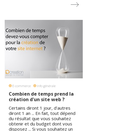
concepts de réseautage social et
de partage de photos. Il permet à
ses utilisateurs de partager leurs
centres d'intérêts à travers des
albums de photos qui sont sur la
toile. Cela permet d'épingler ('pin')
les photos. Rejoignez-nous pour
découvrir plus de photos de
réalisations de création de site
internet.
IDcreation sur Pinterest
E-commerce
Info générale
Combien de temps prend la
création d'un site web ?
Certains diront 1 jour, d'autres
diront 1 an ... En fait, tout dépend
du résultat que vous souhaitez
obtenir et du budget dont vous
disposez ... Si vous souhaitez un