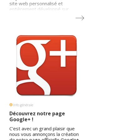
site web personnalisé et
entièrement développé sur
mesure, il est certain que le site
ne sera pas réalisé en 1 jour ! Et
cela dépend naturellement des
options que vous souhaitez y
implémenter. Vous souhaitez
développer un site e-commerce ?
Chez IDcreation, nous
développons des
sites web sur
mesure
, des
sites e-commerce
selon l'image de votre société.
IDcreation, bien plus qu'un
partenaire, apporte une réelle
plus value à votre entreprise ...
Info générale
Découvrez notre page
Google+ !
C'est avec un grand plaisir que
nous vous annonçons la création
de notre
page officielle Google+