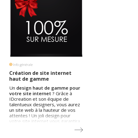
développons aussi pas mal de
sites dans la région de Bruxelles
(
https://www.pinterest.com/idcreation/creation-
site-internet-bruxelles/
).
Info générale
Création de site internet
haut de gamme
Un
design haut de gamme pour
votre site internet
? Grâce à
IDcreation et son équipe de
talentueux designers, vous aurez
un site web à la hauteur de vos
attentes ! Un joli design pour
votre site internet vous garantira
ainsi un bon début pour mettre en
place votre stratégie e-marketing.