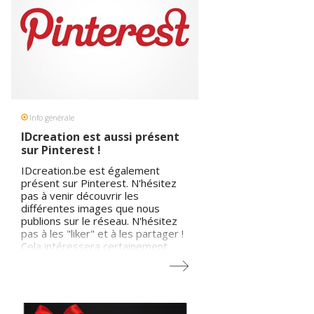
Info générale
IDcreation est aussi présent
sur Pinterest !
IDcreation.be est également
présent sur Pinterest. N'hésitez
pas à venir découvrir les
différentes images que nous
publions sur le réseau. N'hésitez
pas à les "liker" et à les partager !
Cela intéressera certainement
plusieurs de vos contacts ! Vous
pourrez observer l'évolution et les
bonnes idées de nos
webdesigners, depuis 1996
jusqu'à aujourd'hui ! Nous