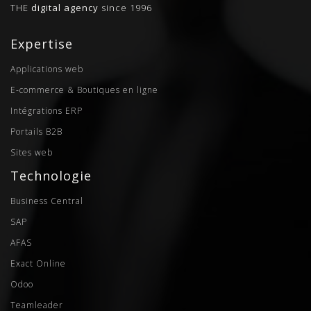
THE
digital agency
since 1996
Facebook & Twitter afin
d'augmenter leur visibilité et de
"balayer" leurs concurrents ... du
Expertise
moins sur la toile ...
Applications web
E-commerce & Boutiques en ligne
Intégrations ERP
Portails B2B
Sites web
Technologie
Business Central
SAP
AFAS
Exact Online
Odoo
Teamleader