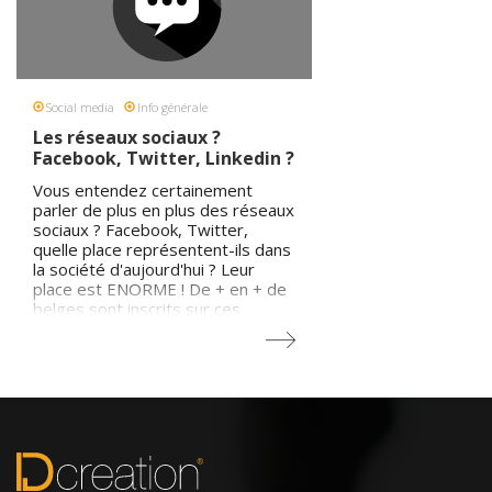
Social media
Info générale
Les réseaux sociaux ?
Facebook, Twitter, Linkedin ?
Vous entendez certainement
parler de plus en plus des réseaux
sociaux ? Facebook, Twitter,
quelle place représentent-ils dans
la société d'aujourd'hui ? Leur
place est ENORME ! De + en + de
belges sont inscrits sur ces
réseaux sociaux et le temps
passé par les belges sur les
réseaux sociaux est en évolution
constante ... Depuis que le site
Facebook a été traduit en français
en 2008, le nombre d'utilisateurs
francophones s'est multiplié par
10 ! Veuillez noter que de + en +
de sociétés sont présentes sur