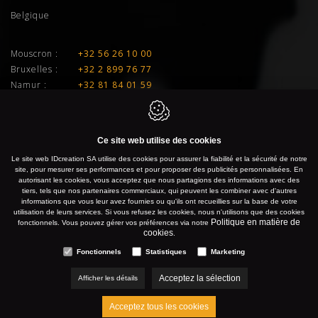
Belgique
Mouscron :
+32 56 26 10 00
Bruxelles :
+32 2 899 76 77
Namur :
+32 81 84 01 59
Liège :
+32 4 277 01 33
E-mail :
info@idcreation.be
Ce site web utilise des cookies
TVA :
BE 0460.241.343
Le site web IDcreation SA utilise des cookies pour assurer la fiabilité et la sécurité de notre
site, pour mesurer ses performances et pour proposer des publicités personnalisées. En
autorisant les cookies, vous acceptez que nous partagions des informations avec des
IDcreation 2026
Politique en matière de cookies
tiers, tels que nos partenaires commerciaux, qui peuvent les combiner avec d'autres
informations que vous leur avez fournies ou qu'ils ont recueillies sur la base de votre
Politique de confidentialité
Plan du site
utilisation de leurs services. Si vous refusez les cookies, nous n'utilisons que des cookies
Politique en matière de
fonctionnels. Vous pouvez gérer vos préférences via notre
cookies
.
Fonctionnels
Statistiques
Marketing
Acceptez la sélection
Afficher les détails
Acceptez tous les cookies