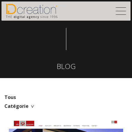
THE
digital agency
since 1996
BLOG
Tous
Catégorie