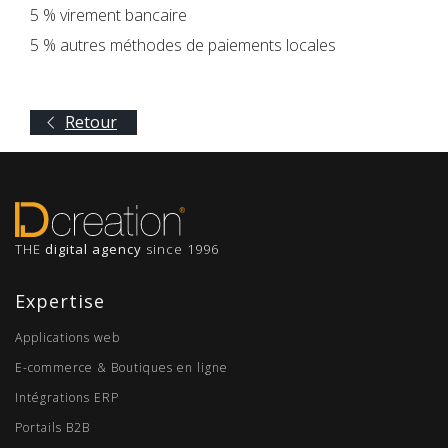
5 % virement bancaire
5 % autres méthodes de paiements locales
Retour
THE
digital agency
since 1996
Expertise
Applications web
E-commerce & Boutiques en ligne
Intégrations ERP
Portails B2B