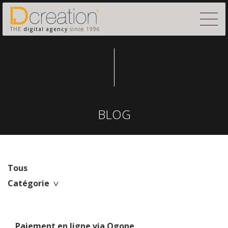
THE
digital agency
since 1996
BLOG
Tous
Catégorie
Paiement en ligne via Ogone