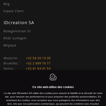
Blog
Espace Client
IDcreation SA
Bissegemstraat 33
8560
Gullegem
Belgique
Mouscron :
+32 56 26 10 00
Bruxelles :
+32 2 899 76 77
Namur :
+32 81 84 01 59
Liège :
+32 4 277 01 33
E-mail :
info@idcreation.be
Ce site web utilise des cookies
TVA :
BE 0460.241.343
Le site web IDcreation SA utilise des cookies pour assurer la fiabilité et la sécurité de notre
site, pour mesurer ses performances et pour proposer des publicités personnalisées. En
autorisant les cookies, vous acceptez que nous partagions des informations avec des
IDcreation 2026
Politique en matière de cookies
tiers, tels que nos partenaires commerciaux, qui peuvent les combiner avec d'autres