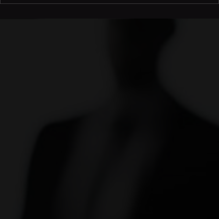
Marketing en ligne
A propos de nous
Portfolio
Blog
Espace Client
IDcreation SA
Bissegemstraat 33
8560
Gullegem
Belgique
Mouscron :
+32 56 26 10 00
Bruxelles :
+32 2 899 76 77
Namur :
+32 81 84 01 59
Liège :
+32 4 277 01 33