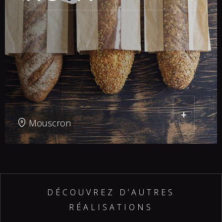
E-commerce & Boutiques en ligne
Intégrations ERP
Portails B2B
Sites web
Technologie
Business Central
SAP
+
AFAS
Mouscron
Exact Online
Odoo
Teamleader
Dynamics Navision
Autres systèmes ERP
DÉCOUVREZ D’AUTRES
RÉALISATIONS
Références