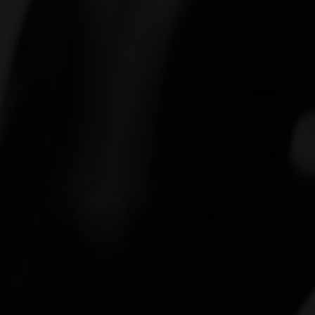
E-mail :
info@idcreation.be
TVA :
BE 0460.241.343
IDcreation 2026
Politique en matière de cookies
Politique de confidentialité
Plan du site