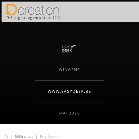
THE
digital agency
since 1996
WINGENE
WWW.EASYDESK.BE
MAI 2026
Références
Easy Desk nv