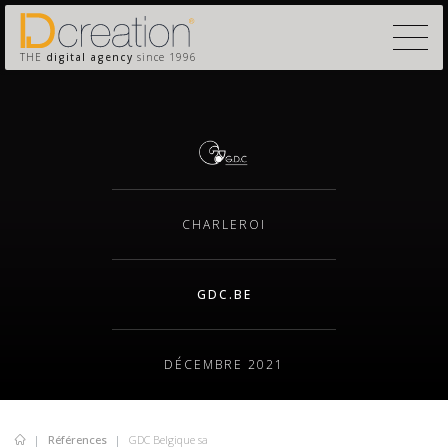
THE
digital agency
since 1996
CHARLEROI
GDC.BE
DÉCEMBRE 2021
Références
GDC Belgique sa