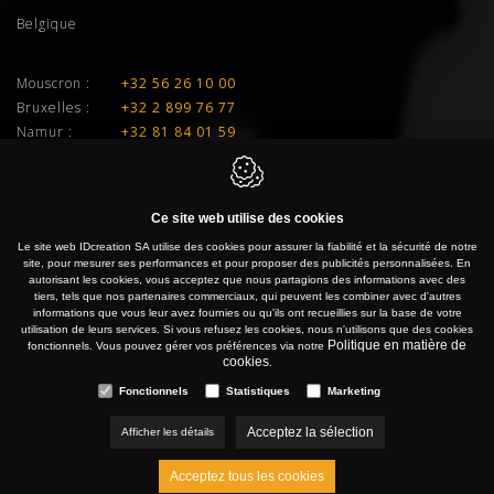
Belgique
Mouscron :
+32 56 26 10 00
Bruxelles :
+32 2 899 76 77
Namur :
+32 81 84 01 59
Liège :
+32 4 277 01 33
E-mail :
info@idcreation.be
Ce site web utilise des cookies
TVA :
BE 0460.241.343
Le site web IDcreation SA utilise des cookies pour assurer la fiabilité et la sécurité de notre
site, pour mesurer ses performances et pour proposer des publicités personnalisées. En
autorisant les cookies, vous acceptez que nous partagions des informations avec des
IDcreation 2026
Politique en matière de cookies
tiers, tels que nos partenaires commerciaux, qui peuvent les combiner avec d'autres
informations que vous leur avez fournies ou qu'ils ont recueillies sur la base de votre
Politique de confidentialité
Plan du site
utilisation de leurs services. Si vous refusez les cookies, nous n'utilisons que des cookies
Politique en matière de
fonctionnels. Vous pouvez gérer vos préférences via notre
cookies
.
Fonctionnels
Statistiques
Marketing
Acceptez la sélection
Afficher les détails
Acceptez tous les cookies