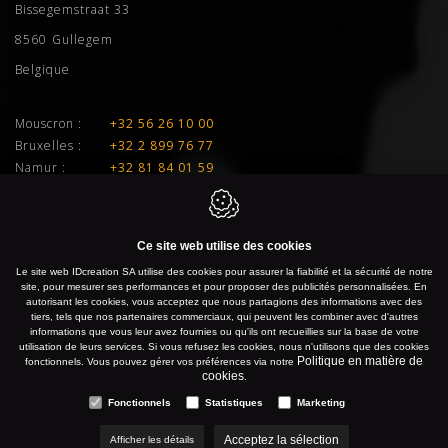
Bissegemstraat 33
8560
Gullegem
Belgique
Mouscron :
+32 56 26 10 00
Bruxelles :
+32 2 899 76 77
Namur :
+32 81 84 01 59
Liège :
+32 4 277 01 33
E-mail :
info@idcreation.be
Ce site web utilise des cookies
TVA :
BE 0460.241.343
Le site web IDcreation SA utilise des cookies pour assurer la fiabilité et la sécurité de notre
site, pour mesurer ses performances et pour proposer des publicités personnalisées. En
autorisant les cookies, vous acceptez que nous partagions des informations avec des
IDcreation 2026
Politique en matière de cookies
tiers, tels que nos partenaires commerciaux, qui peuvent les combiner avec d'autres
informations que vous leur avez fournies ou qu'ils ont recueillies sur la base de votre
Politique de confidentialité
Plan du site
utilisation de leurs services. Si vous refusez les cookies, nous n'utilisons que des cookies
Politique en matière de
fonctionnels. Vous pouvez gérer vos préférences via notre
cookies
.
Fonctionnels
Statistiques
Marketing
Acceptez la sélection
Afficher les détails