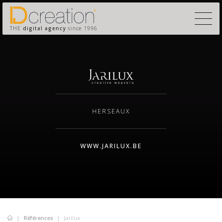
THE
digital agency
since 1996
HERSEAUX
WWW.JARILUX.BE
Références
Jarilux