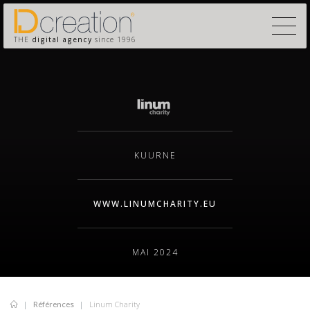
THE
digital agency
since 1996
KUURNE
WWW.LINUMCHARITY.EU
MAI 2024
Références
Linum Charity