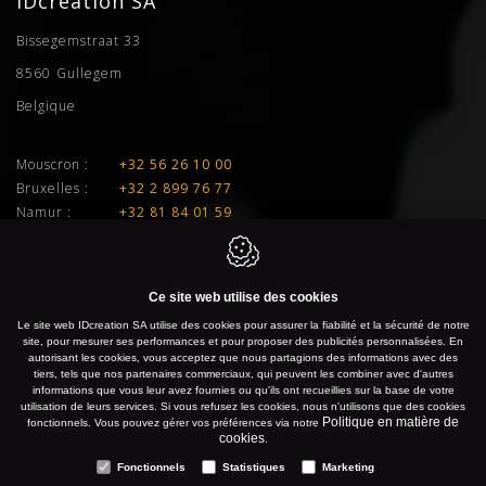
IDcreation SA
Bissegemstraat 33
8560
Gullegem
Belgique
Mouscron :
+32 56 26 10 00
Bruxelles :
+32 2 899 76 77
Namur :
+32 81 84 01 59
Liège :
+32 4 277 01 33
E-mail :
info@idcreation.be
Ce site web utilise des cookies
TVA :
BE 0460.241.343
Le site web IDcreation SA utilise des cookies pour assurer la fiabilité et la sécurité de notre
site, pour mesurer ses performances et pour proposer des publicités personnalisées. En
autorisant les cookies, vous acceptez que nous partagions des informations avec des
IDcreation 2026
Politique en matière de cookies
tiers, tels que nos partenaires commerciaux, qui peuvent les combiner avec d'autres
informations que vous leur avez fournies ou qu'ils ont recueillies sur la base de votre
Politique de confidentialité
Plan du site
utilisation de leurs services. Si vous refusez les cookies, nous n'utilisons que des cookies
Politique en matière de
fonctionnels. Vous pouvez gérer vos préférences via notre
cookies
.
Fonctionnels
Statistiques
Marketing