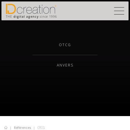
THE
digital agency
since 1996
OTCG
ANVERS
Références
OTCG