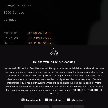
Bissegemstraat 33
8560
Gullegem
Belgique
Mouscron :
+32 56 26 10 00
Bruxelles :
+32 2 899 76 77
Namur :
+32 81 84 01 59
Liège :
+32 4 277 01 33
E-mail :
info@idcreation.be
Ce site web utilise des cookies
TVA :
BE 0460.241.343
Le site web IDcreation SA utilise des cookies pour assurer la fiabilité et la sécurité de notre
site, pour mesurer ses performances et pour proposer des publicités personnalisées. En
autorisant les cookies, vous acceptez que nous partagions des informations avec des
IDcreation 2026
Politique en matière de cookies
tiers, tels que nos partenaires commerciaux, qui peuvent les combiner avec d'autres
informations que vous leur avez fournies ou qu'ils ont recueillies sur la base de votre
Politique de confidentialité
Plan du site
utilisation de leurs services. Si vous refusez les cookies, nous n'utilisons que des cookies
Politique en matière de
fonctionnels. Vous pouvez gérer vos préférences via notre
cookies
.
Fonctionnels
Statistiques
Marketing