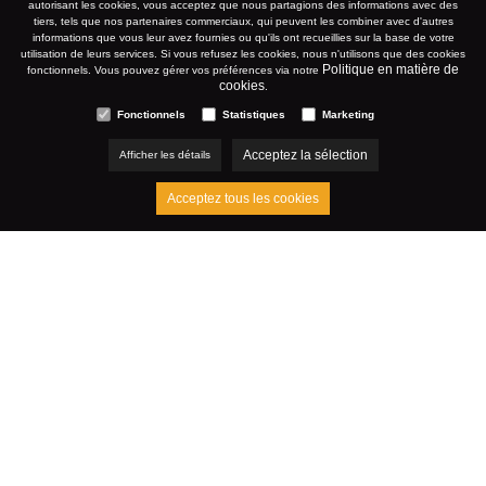
autorisant les cookies, vous acceptez que nous partagions des informations avec des
tiers, tels que nos partenaires commerciaux, qui peuvent les combiner avec d'autres
informations que vous leur avez fournies ou qu'ils ont recueillies sur la base de votre
OOSTENDE
utilisation de leurs services. Si vous refusez les cookies, nous n'utilisons que des cookies
Politique en matière de
fonctionnels. Vous pouvez gérer vos préférences via notre
cookies
.
Fonctionnels
Statistiques
Marketing
WWW.SAVARIN.BE
Acceptez la sélection
Afficher les détails
Acceptez tous les cookies
MARS 2022
Références
Savarin Sur Mer