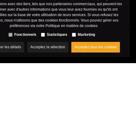
ions avec des tiers, tels que nos partenaires commerciaux, qui peuvent les
ner avec d'autres informations que vous leur avez fournies ou qu'ils ont
llies sur la base de votre utilisation de leurs services. Si vous refusez les
s, nous n'utilisons que des cookies fonctionnels. Vous pouvez gérer vos
préférences via notre
Politique en matière de cookies
.
Fonctionnels
Statistiques
Marketing
her les détails
Acceptez la sélection
Acceptez tous les cookies