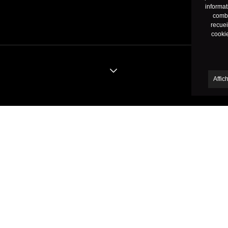
informat
combi
recuei
cookie
Affic
ntenu
ent sous l'une des deux