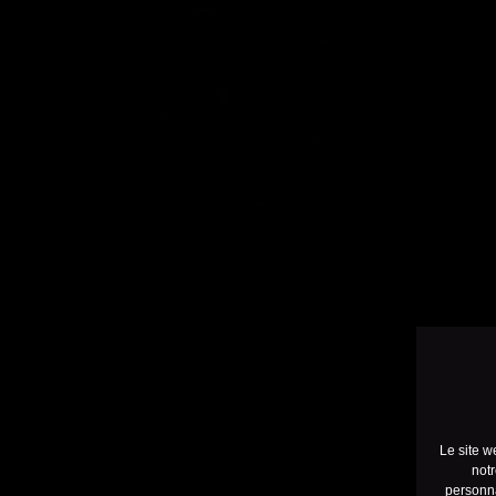
Le site w
notr
personna