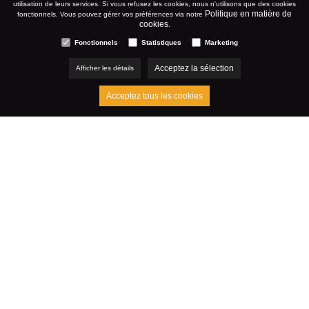
utilisation de leurs services. Si vous refusez les cookies, nous n'utilisons que des cookies
Politique en matière de
fonctionnels. Vous pouvez gérer vos préférences via notre
cookies
.
Fonctionnels
Statistiques
Marketing
Acceptez la sélection
Afficher les détails
Acceptez tous les cookies
Découvrez la puissance du
marketing de contenu avec
IDcreation
Bienvenue dans le monde où le contenu est la clé du
succès. À l'ère numérique, le bon message est essentiel