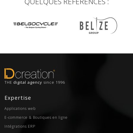
QUELQUES RÉFÉRENCES :
THE
digital agency
since 1996
Expertise
Applications web
E-commerce & Boutiques en ligne
Intégrations ERP