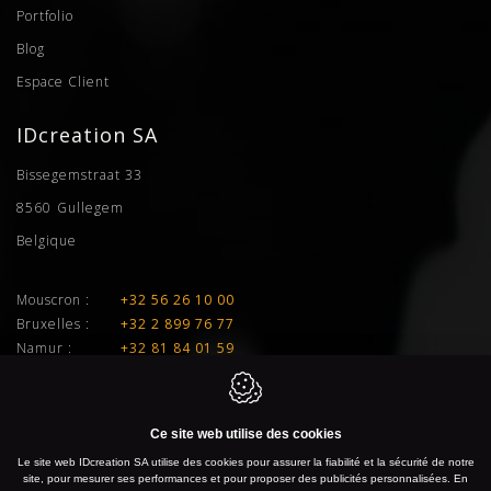
Portfolio
Blog
Espace Client
IDcreation SA
Bissegemstraat 33
8560
Gullegem
Belgique
Mouscron :
+32 56 26 10 00
Bruxelles :
+32 2 899 76 77
Namur :
+32 81 84 01 59
Liège :
+32 4 277 01 33
E-mail :
info@idcreation.be
Ce site web utilise des cookies
TVA :
BE 0460.241.343
Le site web IDcreation SA utilise des cookies pour assurer la fiabilité et la sécurité de notre
site, pour mesurer ses performances et pour proposer des publicités personnalisées. En