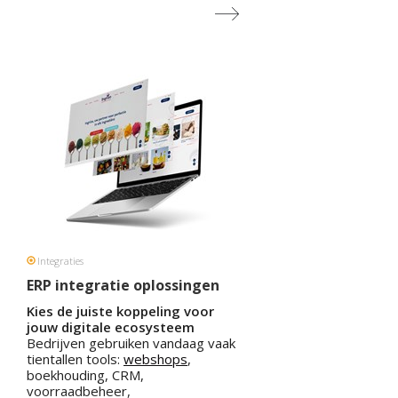
De echte meerwaarde zit in hoe
goed systemen samenwerken.
Daarbij speelt ERP-integratie een
sleutelrol.
Integraties
ERP integratie oplossingen
Kies de juiste koppeling voor
jouw digitale ecosysteem
Bedrijven gebruiken vandaag vaak
tientallen tools:
webshops
,
boekhouding, CRM,
voorraadbeheer,