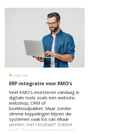
in combinatie met een ERP
integratie of koppeling met uw
webshop of website, brengt u
structuur, snelheid en
schaalbaarheid in uw
bedrijfsvoering.
In dit artikel ontdek je:
Wat ERP workflow
automatisering inhoudt
Hoe het verschilt van én
samenwerkt met
ERP-
integratie
Welke workflows u kan
Integraties
automatiseren
Hoe integratie met uw
ERP-integratie voor KMO’s
webshop of webapp het
Veel KMO’s investeren vandaag in
verschil maakt
digitale tools zoals een website,
Wat IDcreation daarin voor
webshop, CRM of
uw KMO kan betekenen
boekhoudpakket. Maar zonder
slimme koppelingen blijven die
systemen vaak los van elkaar
werken. Het resultaat? Dubbel
werk, fouten en gemiste kansen.