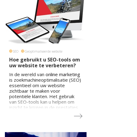
SEO
Geoptimaliseerde website
Hoe gebruikt u SEO-tools om
uw website te verbeteren?
In de wereld van
online marketing
is zoekmachineoptimalisatie (SEO)
essentieel om uw website
zichtbaar te maken voor
potentiële klanten. Het gebruik
van SEO-tools kan u helpen om
inzicht te krijgen in de prestaties
van uw website en gerichte
verbeteringen door te voeren. In
dit blogbericht bespreken we hoe
u SEO-tools kunt gebruiken om uw
website te optimaliseren en uw