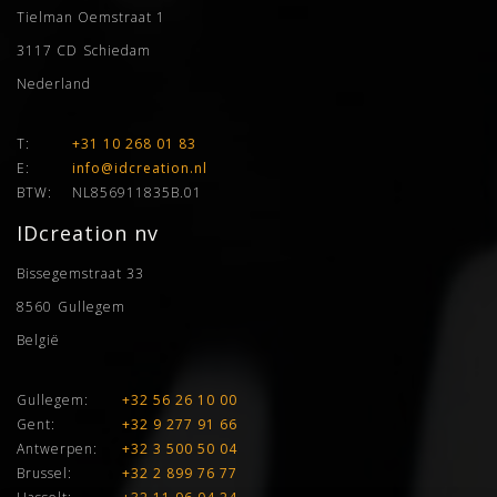
Tielman Oemstraat 1
3117 CD
Schiedam
Nederland
T:
+31 10 268 01 83
E:
info@idcreation.nl
BTW:
NL856911835B.01
IDcreation nv
Bissegemstraat 33
8560
Gullegem
België
Gullegem:
+32 56 26 10 00
Gent:
+32 9 277 91 66
Antwerpen:
+32 3 500 50 04
Brussel:
+32 2 899 76 77