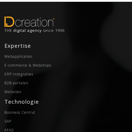
THE
digital agency
since 1996
Expertise
Webapplicaties
E-commerce & Webshops
ERP-integraties
B2B-portalen
Websites
Technologie
Business Central
SAP
AFAS