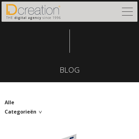
THE
digital agency
since 1996
BLOG
Alle
Categorieën