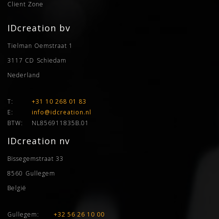
Client Zone
IDcreation bv
Tielman Oemstraat 1
3117 CD
Schiedam
Nederland
T:
+31 10 268 01 83
E:
info@idcreation.nl
BTW:
NL856911835B.01
IDcreation nv
Bissegemstraat 33
8560
Gullegem
België
Gullegem:
+32 56 26 10 00