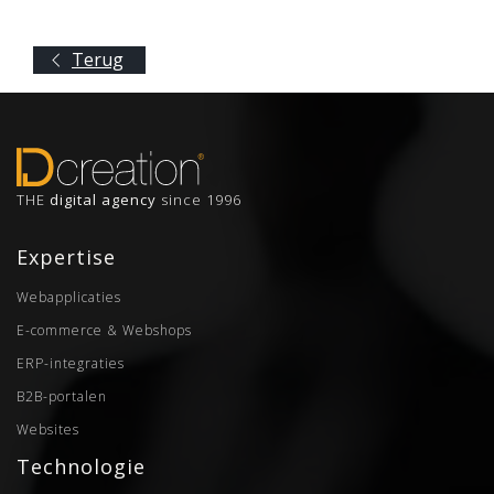
Terug
THE
digital agency
since 1996
Expertise
Webapplicaties
E-commerce & Webshops
ERP-integraties
B2B-portalen
Websites
Technologie