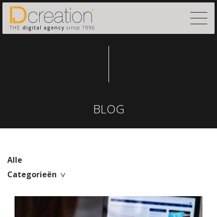
THE
digital agency
since 1996
BLOG
Alle
Categorieën