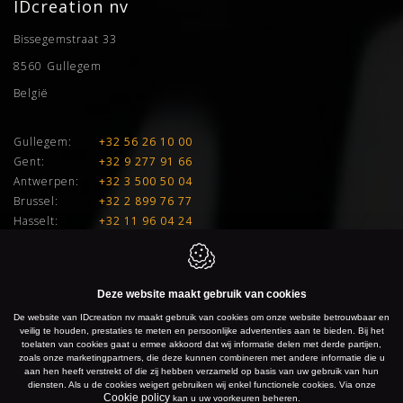
IDcreation nv
Bissegemstraat 33
8560
Gullegem
België
Gullegem:
+32 56 26 10 00
Gent:
+32 9 277 91 66
Antwerpen:
+32 3 500 50 04
Brussel:
+32 2 899 76 77
Hasselt:
+32 11 96 04 24
E:
info@idcreation.be
BTW:
BE 0460.241.343
Deze website maakt gebruik van cookies
De website van IDcreation nv maakt gebruik van cookies om onze website betrouwbaar en
IDcreation 2026
Cookie policy
Privacy policy
Sitemap
veilig te houden, prestaties te meten en persoonlijke advertenties aan te bieden. Bij het
toelaten van cookies gaat u ermee akkoord dat wij informatie delen met derde partijen,
zoals onze marketingpartners, die deze kunnen combineren met andere informatie die u
aan hen heeft verstrekt of die zij hebben verzameld op basis van uw gebruik van hun
diensten. Als u de cookies weigert gebruiken wij enkel functionele cookies. Via onze
Cookie policy
kan u uw voorkeuren beheren.