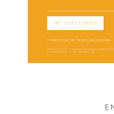
VERSTUREN
* VERPLICHT IN TE VULLEN VELDEN
Deze website is beschermd door reCAPTCHA 
Privacybeleid
is van toepassing.
E