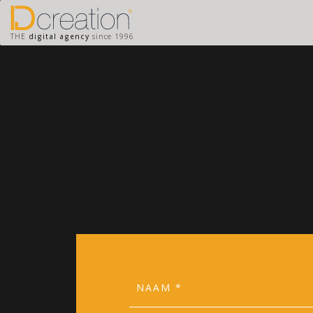
THE
digital agency
since 1996