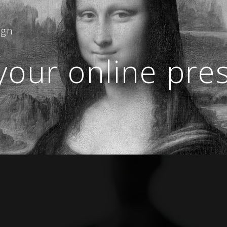
ign
our online pre