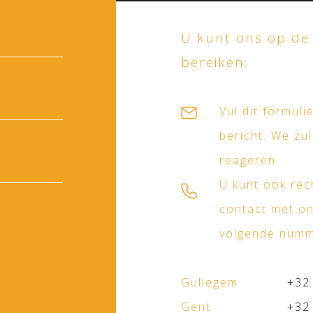
U kunt ons op de
bereiken:
Vul dit formuli
bericht. We zul
reageren
U kunt ook rec
contact met o
volgende num
Gullegem
+32
Gent
+32