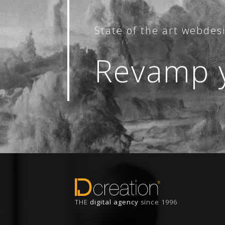
State of the art webdes
Revamp y
THE
digital agency
since 1996