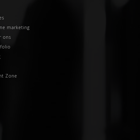
es
ine marketing
r ons
folio
g
s
ent Zone