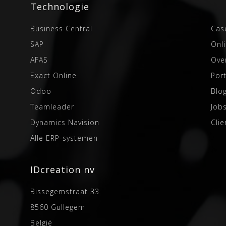
Technologie
Business Central
Cas
SAP
Onl
AFAS
Ove
Exact Online
Port
Odoo
Blo
Teamleader
Job
Dynamics Navision
Cli
Alle ERP-systemen
IDcreation nv
Bissegemstraat 33
8560
Gullegem
België