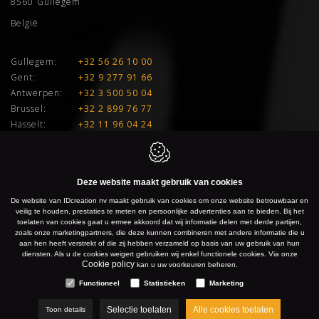
8560
Gullegem
België
Gullegem:
+32 56 26 10 00
Gent:
+32 9 277 91 66
Antwerpen:
+32 3 500 50 04
Brussel:
+32 2 899 76 77
Hasselt:
+32 11 96 04 24
E:
info@idcreation.be
BTW:
BE 0460.241.343
Deze website maakt gebruik van cookies
De website van IDcreation nv maakt gebruik van cookies om onze website betrouwbaar en
IDcreation 2026
Cookie policy
Privacy policy
Sitemap
veilig te houden, prestaties te meten en persoonlijke advertenties aan te bieden. Bij het
toelaten van cookies gaat u ermee akkoord dat wij informatie delen met derde partijen,
zoals onze marketingpartners, die deze kunnen combineren met andere informatie die u
aan hen heeft verstrekt of die zij hebben verzameld op basis van uw gebruik van hun
diensten. Als u de cookies weigert gebruiken wij enkel functionele cookies. Via onze
Cookie policy
kan u uw voorkeuren beheren.
Functioneel
Statistieken
Marketing
Selectie toelaten
Alle cookies toelaten
Toon details