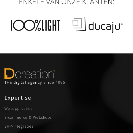
ENKELE VAN ONZE KLANTEN:
THE
digital agency
since 1996
Expertise
Webapplicaties
E-commerce & Webshops
ERP-integraties