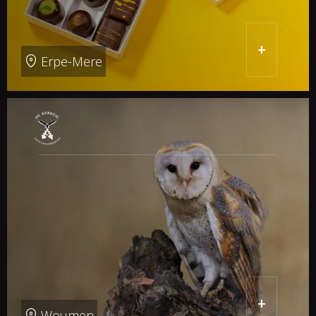
+
Erpe-Mere
+
Woumen