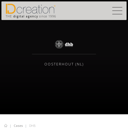
THE
digital agency
since 1996
OOSTERHOUT (NL)
Cases
DHB