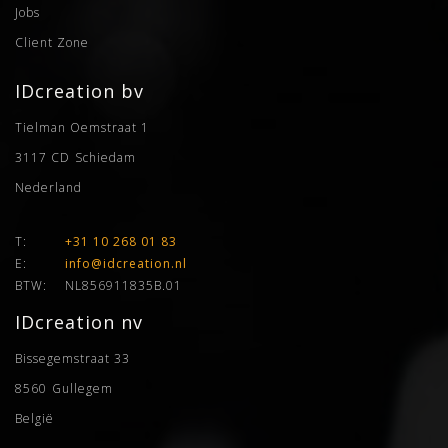
Jobs
Client Zone
IDcreation bv
Tielman Oemstraat 1
3117 CD
Schiedam
Nederland
T:
+31 10 268 01 83
E:
info@idcreation.nl
BTW:
NL856911835B.01
IDcreation nv
Bissegemstraat 33
8560
Gullegem
België