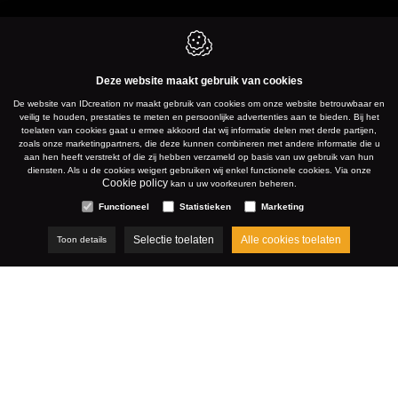
Deze website maakt gebruik van cookies
De website van IDcreation nv maakt gebruik van cookies om onze website betrouwbaar en
KUURNE
veilig te houden, prestaties te meten en persoonlijke advertenties aan te bieden. Bij het
toelaten van cookies gaat u ermee akkoord dat wij informatie delen met derde partijen,
zoals onze marketingpartners, die deze kunnen combineren met andere informatie die u
aan hen heeft verstrekt of die zij hebben verzameld op basis van uw gebruik van hun
diensten. Als u de cookies weigert gebruiken wij enkel functionele cookies. Via onze
WWW.PLASTIBAC.EU
Cookie policy
kan u uw voorkeuren beheren.
Functioneel
Statistieken
Marketing
Selectie toelaten
Alle cookies toelaten
Toon details
Cases
Plastibac