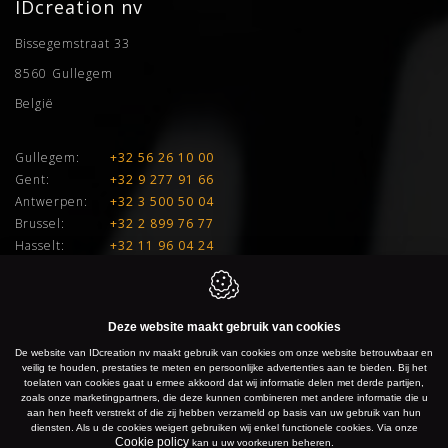
IDcreation nv
Bissegemstraat 33
8560
Gullegem
België
Gullegem:
+32 56 26 10 00
Gent:
+32 9 277 91 66
Antwerpen:
+32 3 500 50 04
Brussel:
+32 2 899 76 77
Hasselt:
+32 11 96 04 24
E:
info@idcreation.be
BTW:
BE 0460.241.343
Deze website maakt gebruik van cookies
De website van IDcreation nv maakt gebruik van cookies om onze website betrouwbaar en
IDcreation 2026
Cookie policy
Privacy policy
Sitemap
veilig te houden, prestaties te meten en persoonlijke advertenties aan te bieden. Bij het
toelaten van cookies gaat u ermee akkoord dat wij informatie delen met derde partijen,
zoals onze marketingpartners, die deze kunnen combineren met andere informatie die u
aan hen heeft verstrekt of die zij hebben verzameld op basis van uw gebruik van hun
diensten. Als u de cookies weigert gebruiken wij enkel functionele cookies. Via onze
Cookie policy
kan u uw voorkeuren beheren.