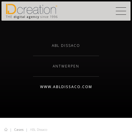
THE
digital agency
since 1996
ABL DISSACO
ANTWERPEN
WWW.ABLDISSACO.COM
Cases
ABL Dissaco