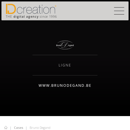
THE
digital agency
since 1996
LIGNE
WWW.BRUNODEGAND.BE
Cases
Bruno Degand