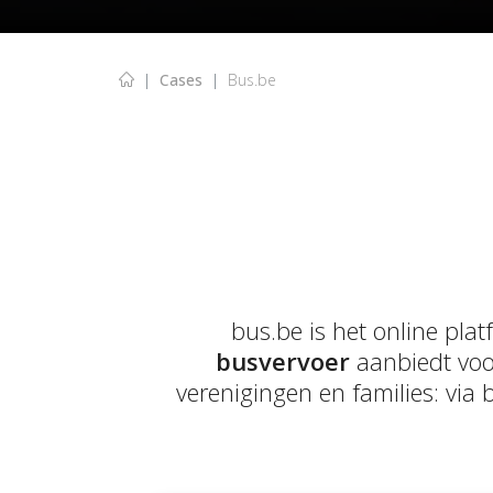
Cases
Bus.be
bus.be is het online pla
busvervoer
aanbiedt voor
verenigingen en families: vi