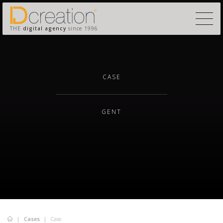
THE
digital agency
since 1996
CASE
GENT
Cases
Case