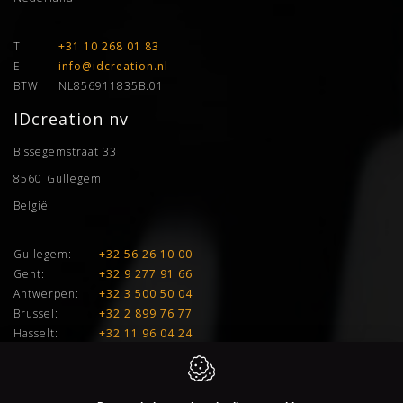
T:
+31 10 268 01 83
E:
info@idcreation.nl
BTW:
NL856911835B.01
IDcreation nv
Bissegemstraat 33
8560
Gullegem
België
Gullegem:
+32 56 26 10 00
Gent:
+32 9 277 91 66
Antwerpen:
+32 3 500 50 04
Brussel:
+32 2 899 76 77
Hasselt:
+32 11 96 04 24
E:
info@idcreation.be
BTW:
BE 0460.241.343