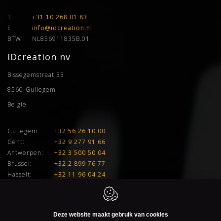
T:
+31 10 268 01 83
E:
info@idcreation.nl
BTW:
NL856911835B.01
IDcreation nv
Bissegemstraat 33
8560
Gullegem
België
Gullegem:
+32 56 26 10 00
Gent:
+32 9 277 91 66
Antwerpen:
+32 3 500 50 04
Brussel:
+32 2 899 76 77
Hasselt:
+32 11 96 04 24
E:
info@idcreation.be
BTW:
BE 0460.241.343
Deze website maakt gebruik van cookies