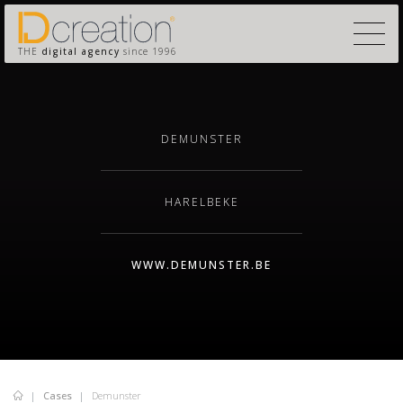
THE
digital agency
since 1996
DEMUNSTER
HARELBEKE
WWW.DEMUNSTER.BE
Cases
Demunster