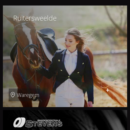
Ruitersweelde
+
Waregem