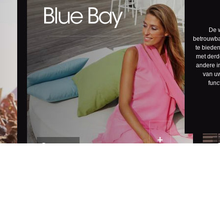
De w
betrouwbaa
te bieden
met derd
andere in
van uw
func
Technologie
Business Central
Cas
SAP
Onl
+
Hulste
AFAS
Ove
Exact Online
Port
Odoo
Blo
Teamleader
Job
Dynamics Navision
Cli