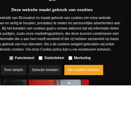
Deze website maakt gebruik van cookies
ebsite van IDcreation nv maakt gebruik van cookies om onze website
r en veilig te houden, prestaties te meten en persoonlijke advertenties aan
. Bij het toelaten van cookies gaat u ermee akkoord dat wij informatie delen
e partijen, zoals onze marketingpartners, die deze kunnen combineren met
formatie die u aan hen heeft verstrekt of die zij hebben verzameld op basis
 gebruik van hun diensten. Als u de cookies weigert gebruiken wij enkel
tionele cookies. Via onze
Cookie policy
kan u uw voorkeuren beheren.
Functioneel
Statistieken
Marketing
Toon details
Selectie toelaten
Alle cookies toelaten
es
ine marketing
+
Lessines
r ons
folio
g
s
ent Zone