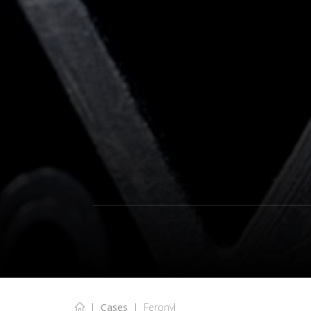
Cases
Feronyl