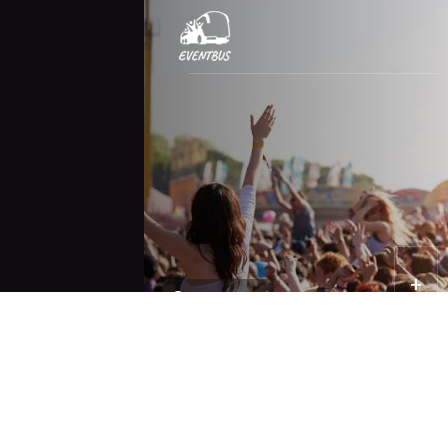
THE
digital agency
since 1996
Expertise
Webapplicaties
E-commerce & Webshops
+
Bellegem
ERP-integraties
B2B-portalen
Websites