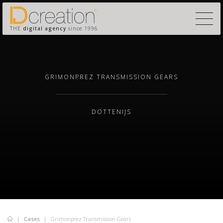
THE
digital agency
since 1996
GRIMONPREZ TRANSMISSION GEARS
DOTTENIJS
Cases
Grimonprez Transmission Gears