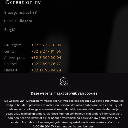
IDcreation nv
Bissegemstraat 33
8560
Gullegem
België
Gullegem:
+32 56 26 10 00
Gent:
+32 9 277 91 66
Antwerpen:
+32 3 500 50 04
Brussel:
+32 2 899 76 77
Hasselt:
+32 11 96 04 24
E:
info@idcreation.be
BTW:
BE 0460.241.343
Deze website maakt gebruik van cookies
De website van IDcreation nv maakt gebruik van cookies om onze website betrouwbaar en
IDcreation 2026
Cookie policy
Privacy policy
Sitemap
veilig te houden, prestaties te meten en persoonlijke advertenties aan te bieden. Bij het
toelaten van cookies gaat u ermee akkoord dat wij informatie delen met derde partijen,
zoals onze marketingpartners, die deze kunnen combineren met andere informatie die u
aan hen heeft verstrekt of die zij hebben verzameld op basis van uw gebruik van hun
diensten. Als u de cookies weigert gebruiken wij enkel functionele cookies. Via onze
Cookie policy
kan u uw voorkeuren beheren.