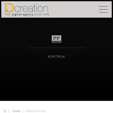
THE
digital agency
since 1996
KORTRIJK
Cases
Piette & Partners