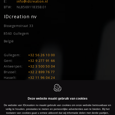
E:
info@idcreation.nl
BTW:
NL856911835B.01
IDcreation nv
Bissegemstraat 33
8560
Gullegem
België
Gullegem:
+32 56 26 10 00
Gent:
+32 9 277 91 66
Antwerpen:
+32 3 500 50 04
Brussel:
+32 2 899 76 77
Hasselt:
+32 11 96 04 24
E:
info@idcreation.be
BTW:
BE 0460.241.343
Deze website maakt gebruik van cookies
De website van IDcreation nv maakt gebruik van cookies om onze website betrouwbaar en
IDcreation 2026
Cookie policy
Privacy policy
Sitemap
veilig te houden, prestaties te meten en persoonlijke advertenties aan te bieden. Bij het
toelaten van cookies gaat u ermee akkoord dat wij informatie delen met derde partijen,