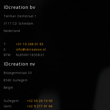
IDcreation bv
Tielman Oemstraat 1
3117 CD
Schiedam
Nederland
T:
+31 10 268 01 83
E:
info@idcreation.nl
BTW:
NL856911835B.01
IDcreation nv
Bissegemstraat 33
8560
Gullegem
België
Gullegem:
+32 56 26 10 00
Gent:
+32 9 277 91 66