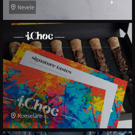
+
Nevele
+
Roeselare