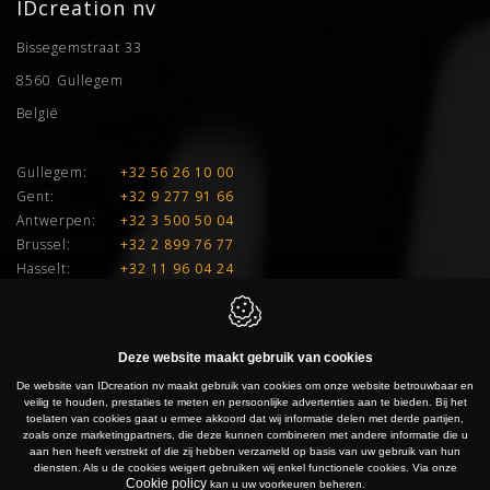
IDcreation nv
Bissegemstraat 33
8560
Gullegem
België
Gullegem:
+32 56 26 10 00
Gent:
+32 9 277 91 66
Antwerpen:
+32 3 500 50 04
Brussel:
+32 2 899 76 77
Hasselt:
+32 11 96 04 24
E:
info@idcreation.be
BTW:
BE 0460.241.343
Deze website maakt gebruik van cookies
De website van IDcreation nv maakt gebruik van cookies om onze website betrouwbaar en
IDcreation 2026
Cookie policy
Privacy policy
Sitemap
veilig te houden, prestaties te meten en persoonlijke advertenties aan te bieden. Bij het
toelaten van cookies gaat u ermee akkoord dat wij informatie delen met derde partijen,
zoals onze marketingpartners, die deze kunnen combineren met andere informatie die u
aan hen heeft verstrekt of die zij hebben verzameld op basis van uw gebruik van hun
diensten. Als u de cookies weigert gebruiken wij enkel functionele cookies. Via onze
Cookie policy
kan u uw voorkeuren beheren.