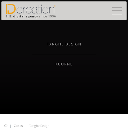
THE
digital agency
since 1996
TANGHE DESIGN
KUURNE
Cases
Tanghe Design