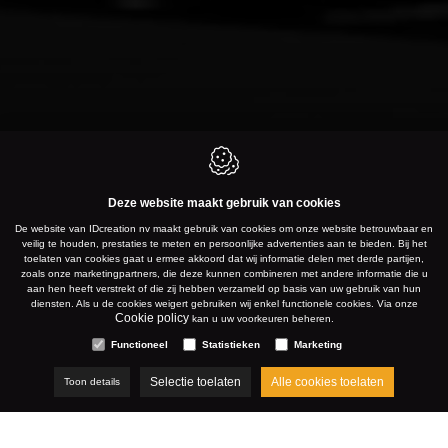
Deze website maakt gebruik van cookies
De website van IDcreation nv maakt gebruik van cookies om onze website betrouwbaar en
GENT
veilig te houden, prestaties te meten en persoonlijke advertenties aan te bieden. Bij het
toelaten van cookies gaat u ermee akkoord dat wij informatie delen met derde partijen,
zoals onze marketingpartners, die deze kunnen combineren met andere informatie die u
aan hen heeft verstrekt of die zij hebben verzameld op basis van uw gebruik van hun
diensten. Als u de cookies weigert gebruiken wij enkel functionele cookies. Via onze
WWW.TECHNI-MAT.EU
Cookie policy
kan u uw voorkeuren beheren.
Functioneel
Statistieken
Marketing
Selectie toelaten
Alle cookies toelaten
Toon details
MAART 2024