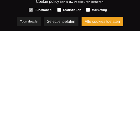
Cookie policy
kan u uw voorkeuren beheren.
Functioneel
Statistieken
Marketing
Selectie toelaten
Alle cookies toelaten
Toon details