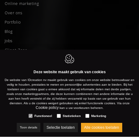
Online marketing
Over ons
Portfolio
Blog
Jobs
Client Zone
IDcreation bv
Deze website maakt gebruik van cookies
Tielman Oemstraat 1
De website van IDcreation nv maakt gebruik van cookies om onze website betrouwbaar en
veilig te houden, prestaties te meten en persoonlijke advertenties aan te bieden. Bij het
3117 CD
Schiedam
toelaten van cookies gaat u ermee akkoord dat wij informatie delen met derde partijen,
zoals onze marketingpartners, die deze kunnen combineren met andere informatie die u
Nederland
aan hen heeft verstrekt of die zij hebben verzameld op basis van uw gebruik van hun
diensten. Als u de cookies weigert gebruiken wij enkel functionele cookies. Via onze
Cookie policy
kan u uw voorkeuren beheren.
T:
+31 10 268 01 83
Functioneel
Statistieken
Marketing
E:
info@idcreation.nl
BTW:
NL856911835B.01
Selectie toelaten
Alle cookies toelaten
Toon details
IDcreation nv