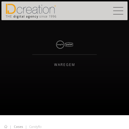
THE
digital agency
since 1996
WAREGEM
Cases
Candyflo