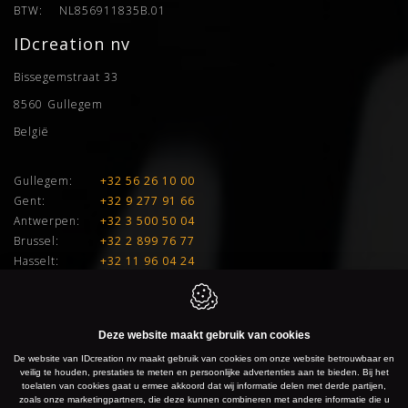
BTW:
NL856911835B.01
IDcreation nv
Bissegemstraat 33
8560
Gullegem
België
Gullegem:
+32 56 26 10 00
Gent:
+32 9 277 91 66
Antwerpen:
+32 3 500 50 04
Brussel:
+32 2 899 76 77
Hasselt:
+32 11 96 04 24
E:
info@idcreation.be
BTW:
BE 0460.241.343
Deze website maakt gebruik van cookies
De website van IDcreation nv maakt gebruik van cookies om onze website betrouwbaar en
IDcreation 2026
Cookie policy
Privacy policy
Sitemap
veilig te houden, prestaties te meten en persoonlijke advertenties aan te bieden. Bij het
toelaten van cookies gaat u ermee akkoord dat wij informatie delen met derde partijen,
zoals onze marketingpartners, die deze kunnen combineren met andere informatie die u