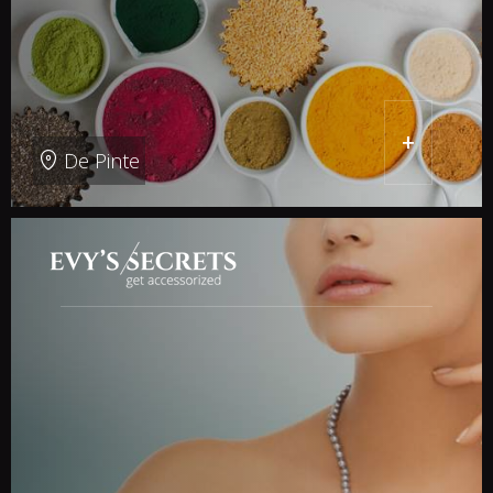
+
De Pinte
THE
digital agency
since 1996
Expertise
Webapplicaties