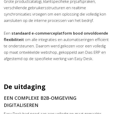
Grote productcatalogi, klantspecifieke prijsafspraken,
verschillende gebruikersstructuren en realtime
synchronisaties vroegen om een oplossing die volledig kon
aansluiten op de interne processen van het bedrijf.
Een
standaard e-commerceplatform bood onvoldoende
flexibiliteit
om alle integraties en automatiseringen efficiënt
te ondersteunen. Daarom werd gekozen voor een volledig
op maat ontwikkelde webshop, gekoppeld aan Dias ERP en
afgestemd op de specifieke werking van Easy Desk.
De uitdaging
EEN COMPLEXE B2B-OMGEVING
DIGITALISEREN
Easy Desk had nood aan een volledig op maat gemaakte