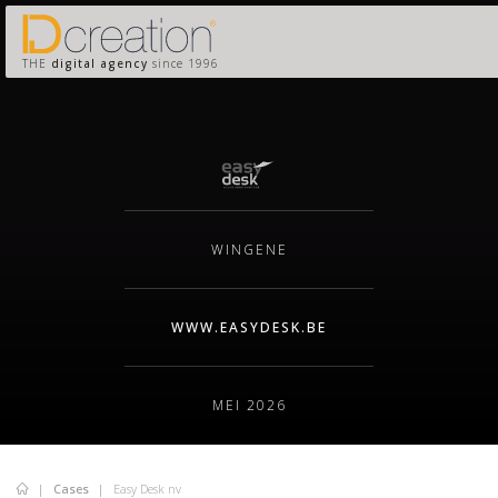
THE
digital agency
since 1996
WINGENE
WWW.EASYDESK.BE
MEI 2026
Cases
Easy Desk nv