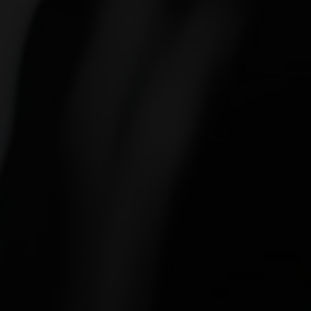
IDcreation nv
Bissegemstraat 33
8560
Gullegem
België
Gullegem:
+32 56 26 10 00
Gent:
+32 9 277 91 66
Antwerpen:
+32 3 500 50 04
Brussel:
+32 2 899 76 77
Hasselt:
+32 11 96 04 24
E:
info@idcreation.be
BTW:
BE 0460.241.343
IDcreation 2026
Cookie policy
Privacy policy
Sitemap