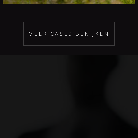
Cases
Online marketing
Over ons
Portfolio
MEER CASES BEKIJKEN
Blog
Jobs
Client Zone
IDcreation bv
Tielman Oemstraat 1
3117 CD
Schiedam
Nederland
T:
+31 10 268 01 83
E:
info@idcreation.nl
BTW:
NL856911835B.01