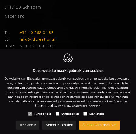
3117 CD
Schiedam
Nederland
T:
+31 10 268 01 83
E:
info@idcreation.nl
BTW:
NL856911835B.01
IDcreation nv
Bissegemstraat 33
Deze website maakt gebruik van cookies
8560
Gullegem
De website van IDcreation nv maakt gebruik van cookies om onze website betrouwbaar en
veilig te houden, prestaties te meten en persoonlijke advertenties aan te bieden. Bij het
België
toelaten van cookies gaat u ermee akkoord dat wij informatie delen met derde partijen,
zoals onze marketingpartners, die deze kunnen combineren met andere informatie die u
aan hen heeft verstrekt of die zij hebben verzameld op basis van uw gebruik van hun
diensten. Als u de cookies weigert gebruiken wij enkel functionele cookies. Via onze
Gullegem:
+32 56 26 10 00
Cookie policy
kan u uw voorkeuren beheren.
Gent:
+32 9 277 91 66
Functioneel
Statistieken
Marketing
Antwerpen:
+32 3 500 50 04
Brussel:
+32 2 899 76 77
Selectie toelaten
Alle cookies toelaten
Toon details
Hasselt:
+32 11 96 04 24