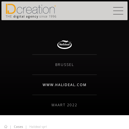
THE
digital agency
since 1996
BRUSSEL
WWW.HALIDEAL.COM
MAART 2022
Cases
Halideal sprl