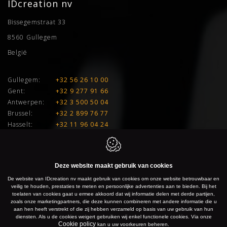
IDcreation nv
Bissegemstraat 33
8560
Gullegem
België
Gullegem:
+32 56 26 10 00
Gent:
+32 9 277 91 66
Antwerpen:
+32 3 500 50 04
Brussel:
+32 2 899 76 77
Hasselt:
+32 11 96 04 24
E:
info@idcreation.be
BTW:
BE 0460.241.343
Deze website maakt gebruik van cookies
De website van IDcreation nv maakt gebruik van cookies om onze website betrouwbaar en
IDcreation 2026
Cookie policy
Privacy policy
Sitemap
veilig te houden, prestaties te meten en persoonlijke advertenties aan te bieden. Bij het
toelaten van cookies gaat u ermee akkoord dat wij informatie delen met derde partijen,
zoals onze marketingpartners, die deze kunnen combineren met andere informatie die u
aan hen heeft verstrekt of die zij hebben verzameld op basis van uw gebruik van hun
diensten. Als u de cookies weigert gebruiken wij enkel functionele cookies. Via onze
Cookie policy
kan u uw voorkeuren beheren.