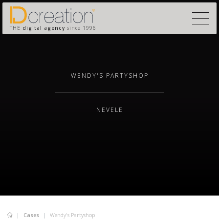
THE
digital agency
since 1996
WENDY'S PARTYSHOP
NEVELE
Cases
Wendy's Partyshop