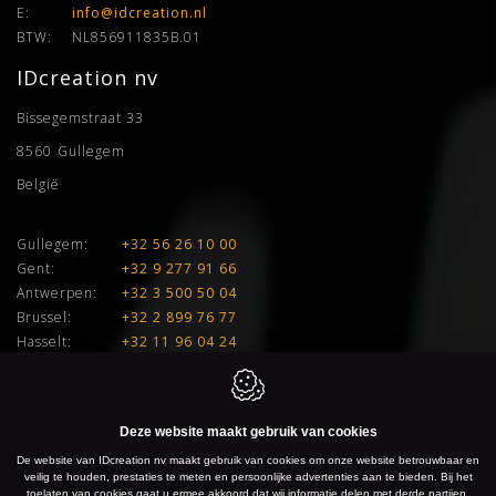
E:
info@idcreation.nl
BTW:
NL856911835B.01
IDcreation nv
Bissegemstraat 33
8560
Gullegem
België
Gullegem:
+32 56 26 10 00
Gent:
+32 9 277 91 66
Antwerpen:
+32 3 500 50 04
Brussel:
+32 2 899 76 77
Hasselt:
+32 11 96 04 24
E:
info@idcreation.be
BTW:
BE 0460.241.343
Deze website maakt gebruik van cookies
De website van IDcreation nv maakt gebruik van cookies om onze website betrouwbaar en
IDcreation 2026
Cookie policy
Privacy policy
Sitemap
veilig te houden, prestaties te meten en persoonlijke advertenties aan te bieden. Bij het
toelaten van cookies gaat u ermee akkoord dat wij informatie delen met derde partijen,